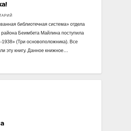
а!
ТАРИЙ
ванная библиотечная система» отдела
в района Беимбета Майлина поступила
4-1938» (Три основоположника). Все
ли эту книгу. Данное книжное…
на