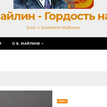
айлин - Гордость н
Блог о Беимбете Майлине
И
О Б. МАЙЛИНЕ
КНИГА