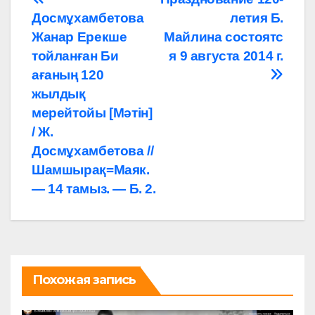
Навигация
Досмұхамбетова
летия Б.
по
Жанар Ерекше
Майлина состоятс
записям
тойланған Би
я 9 августа 2014 г.
ағаның 120
жылдық
мерейтойы [Мәтін]
/ Ж.
Досмұхамбетова //
Шамшырақ=Маяк.
— 14 тамыз. — Б. 2.
Похожая запись