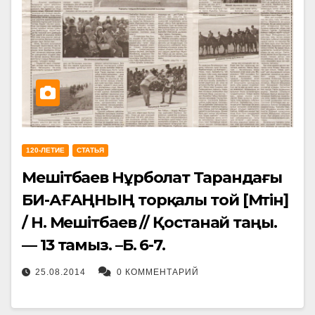
120-ЛЕТИЕ
СТАТЬЯ
Мешітбаев Нұрболат Тарандағы
БИ-АҒАҢНЫҢ торқалы той [Мәтін]
/ Н. Мешітбаев // Қостанай таңы.
— 13 тамыз. –Б. 6-7.
25.08.2014
0 КОММЕНТАРИЙ