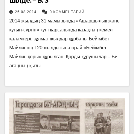
шілде. – Б. 3
25.08.2014
0 КОММЕНТАРИЙ
2014 жылдың 31 мамырында «Ашаршылық және
қуғын-сүргін» күні қарсаңында қазақтың кемел
қаламгері, зұлмат жылдар құрбаны Бейімбет
Майлиннің 120 жылдығына орай «Бейімбет
Майлин қоры» құрылған. Қорды құрушылар – Би
ағаңның қызы…