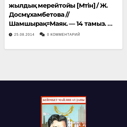
жылдық мерейтойы [Мәтін] / Ж.
Досмұхамбетова //
Шамшырақ=Маяк. — 14 тамыз. —
Б. 2.
25.08.2014
0 КОММЕНТАРИЙ