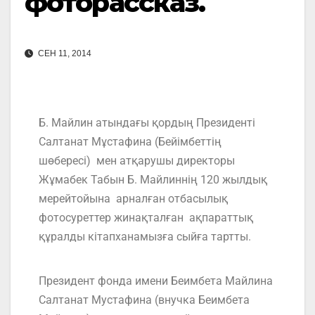
фоторассказ.
СЕН 11, 2014
Б. Майлин атындағы қордың Президенті
Салтанат Мұстафина (Бейімбеттің
шөбересі) мен атқарушы директоры
Жұмабек Табын Б. Майлиннің 120 жылдық
мерейтойына арналған отбасылық
фотосуреттер жинақталған ақпараттық
құралды кітапханамызға сыйға тартты.
Президент фонда имени Беимбета Майлина
Салтанат Мустафина (внучка Беимбета