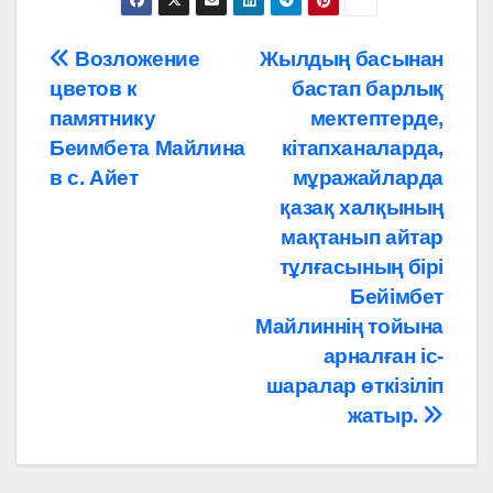
Возложение
Жылдың басынан
цветов к
бастап барлық
памятнику
мектептерде,
Беимбета Майлина
кітапханаларда,
в с. Айет
мұражайларда
қазақ халқының
мақтанып айтар
тұлғасының бірі
Бейімбет
Майлиннің тойына
арналған іс-
шаралар өткізіліп
жатыр.