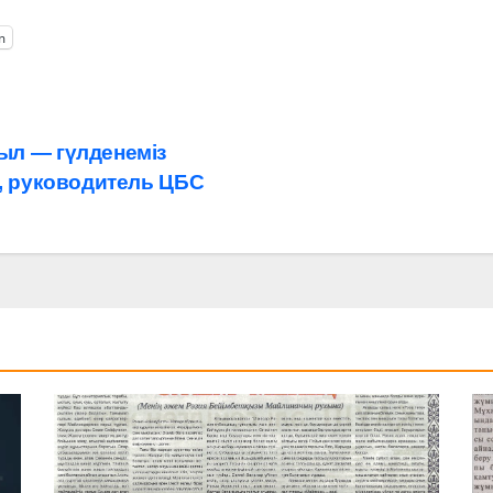
m
ыл — гүлденеміз
., руководитель ЦБС