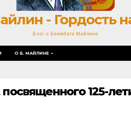
айлин - Гордость н
Блог о Беимбете Майлине
И
О Б. МАЙЛИНЕ
, посвященного 125-ле