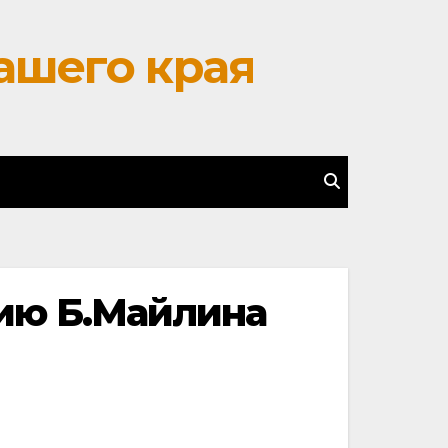
ашего края
тию Б.Майлина