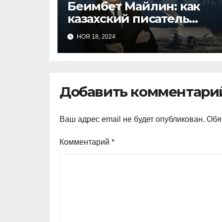
Беимбет Майлин: как
казахский писатель
вдохновлял в трудные
НОЯ 18, 2024
времена
Добавить комментари
Ваш адрес email не будет опубликован.
Обя
Комментарий
*