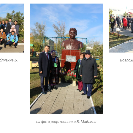
близкие Б.
Возлож
на фото родственники Б. Майлина